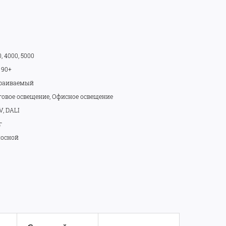
, 4000, 5000
 90+
раиваемый
говое освещение, Офисное освещение
V, DALI
г
осной